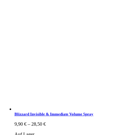
Blizzard Invisible & Immediate Volume Spray
9,90
€
–
28,50
€
Auf Lager