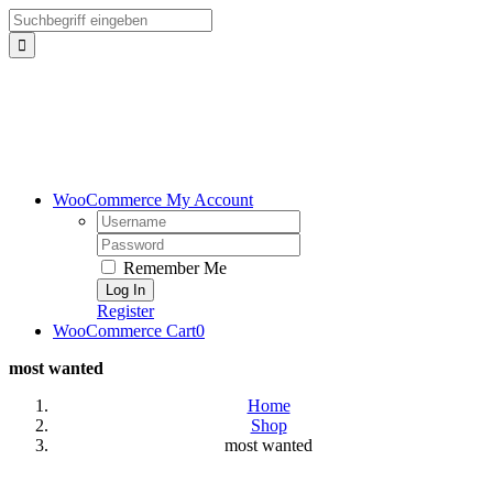
Skip
Search
to
for:
content
WooCommerce My Account
Username:
Password:
Remember Me
Register
WooCommerce Cart
0
most wanted
Home
Shop
most wanted