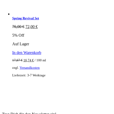
Spring Revival Set
Ursprünglicher
Aktueller
76,00
€
72,00
€
Preis
Preis
5% Off
war:
ist:
76,00 €
72,00 €.
Auf Lager
In den Warenkorb
17,67
€
16,74
€
/
100
ml
zzgl.
Versandkosten
Lieferzeit:
3-7 Werktage