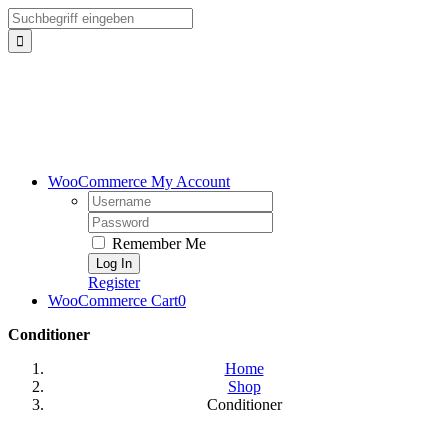
Skip
Search
to
for:
content
WooCommerce My Account
Username:
Password:
Remember Me
Register
WooCommerce Cart
0
Conditioner
Home
Shop
Conditioner