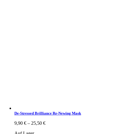
De-Stressed Brilliance Re-Newing Mask
9,90
€
–
25,50
€
Auf Lager